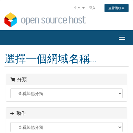
中文
登入
查看購物車
切
換
導
選擇一個網域名稱...
覽
分類
動作