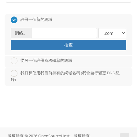
註冊一個新的網域
網絡。
檢查
從另一個註冊商移轉您的網域
我打算使用我目前持有的網域名稱 (我會自行變更 DNS 紀
錄)
版權所有 © 2026 OpenSourceHost。版權所有。