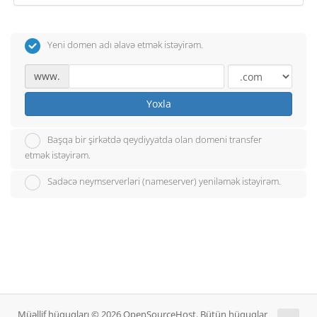
Yeni domen adı əlavə etmək istəyirəm.
www.
Yoxla
Başqa bir şirkətdə qeydiyyatda olan domeni transfer
etmək istəyirəm.
Sadəcə neymserverləri (nameserver) yeniləmək istəyirəm.
Müəllif hüquqları © 2026 OpenSourceHost. Bütün hüquqlar