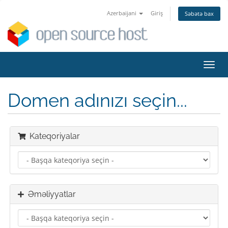
Azerbaijani
Giriş
Səbətə bax
Naviq
keçid
Domen adınızı seçin...
Kateqoriyalar
Əməliyyatlar