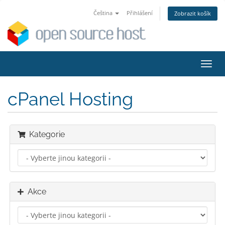
Čeština
Přihlášení
Zobrazit košík
Přep
navig
cPanel Hosting
Kategorie
Akce